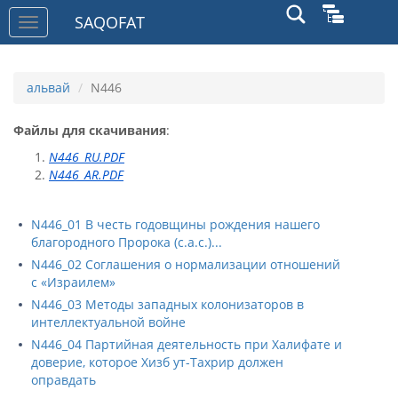
SAQOFAT
Toggle
navigation
альвай
N446
Файлы для скачивания
:
N446_RU.PDF
N446_AR.PDF
N446_01 В честь годовщины рождения нашего
благородного Пророка (с.а.с.)...
N446_02 Соглашения о нормализации отношений
с «Израилем»
N446_03 Методы западных колонизаторов в
интеллектуальной войне
N446_04 Партийная деятельность при Халифате и
доверие, которое Хизб ут-Тахрир должен
оправдать