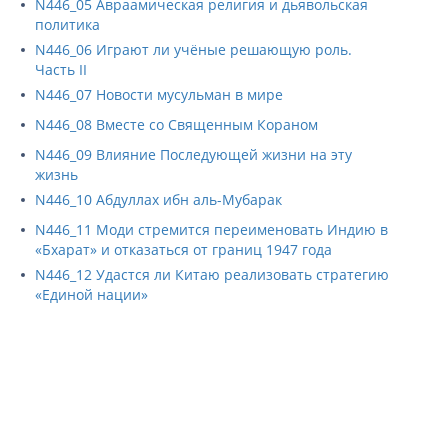
N446_05 Авраамическая религия и дьявольская
политика
N446_06 Играют ли учёные решающую роль.
Часть II
N446_07 Новости мусульман в мире
N446_08 Вместе со Священным Кораном
N446_09 Влияние Последующей жизни на эту
жизнь
N446_10 Абдуллах ибн аль-Мубарак
N446_11 Моди стремится переименовать Индию в
«Бхарат» и отказаться от границ 1947 года
N446_12 Удастся ли Китаю реализовать стратегию
«Единой нации»