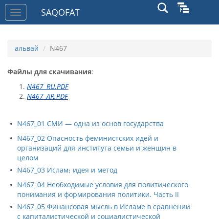
SAQOFAT
Toggle
navigation
альвай
N467
Файлы для скачивания
:
N467_RU.PDF
N467_AR.PDF
N467_01 СМИ — одна из основ государства
N467_02 Опасность феминистских идей и
организаций для института семьи и женщин в
целом
N467_03 Ислам։ идея и метод
N467_04 Необходимые условия для политического
понимания и формирования политики. Часть II
N467_05 Финансовая мысль в Исламе в сравнении
с капиталистической и социалистической