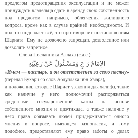
предлогом предотвращения эксплуатации и не может
принуждать владельца сдать в аренду свою собственность
под предлогом, например, облегчения жилищного
вопроса, кроме как в случае крайней необходимости. И
под это подпадает всё, что противоречит постановлениям
Шариата. Ему не дозволено запрещать дозволенное или
дозволять запретное.
Слова Посланника Аллаха (с.а.с.):
الإِمَامُ رَاعٍ وَمَسْـئُولٌ عَنْ رَعِيَّتِهِ
«Имам — пастырь, и он ответственен за свою паству»
(передал Бухари со слов Абдуллаха ибн Умара), —
и положения, которые Шариат узаконил для халифа, такие
как наличие у него полномочий распоряжаться
средствами государственной казны на основе
собственного мнения и иджтихада, а также наличие у
него права обязывать людей придерживаться одного
мнения в вопросе, имеющем разногласия, и тому
подобное, предоставляют ему право заботы о делах