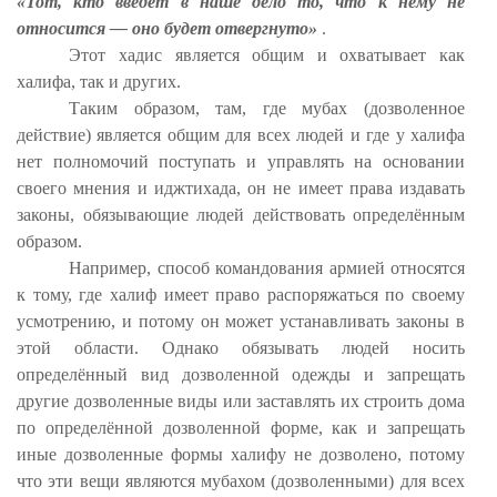
«Тот, кто введёт в наше дело то, что к нему не
относится — оно будет отвергнуто»
.
Этот хадис является общим и охватывает как
халифа, так и других.
Таким образом, там, где мубах (дозволенное
действие) является общим для всех людей и где у халифа
нет полномочий поступать и управлять на основании
своего мнения и иджтихада, он не имеет права издавать
законы, обязывающие людей действовать определённым
образом.
Например, способ командования армией относятся
к тому, где халиф имеет право распоряжаться по своему
усмотрению, и потому он может устанавливать законы в
этой области. Однако обязывать людей носить
определённый вид дозволенной одежды и запрещать
другие дозволенные виды или заставлять их строить дома
по определённой дозволенной форме, как и запрещать
иные дозволенные формы халифу не дозволено, потому
что эти вещи являются мубахом (дозволенными) для всех