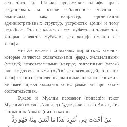
есть того, где Шариат предоставил халифу право
регулировать на основе собственного мнения и
иджтихада, как, например, организация
административных структур, устройство армии и тому
подобное. Это не касается всех мубахов, а только тех,
которые являются мубахами для халифа именно как
халифа.
Что же касается остальных шариатских законов,
которые являются обязательными (фард), желательными
(мандуб), нежелательными (макрух), запретными (харам)
или же дозволенными (мубах) для всех людей, то в них
халиф строго ограничен шариатскими постановлениями и
не имеет права выходить за их рамки ни при каких
обстоятельствах.
Бухари и Муслим передают (приведём текст
Муслима) со слов Аиши, да будет доволен ею Аллах, что
Посланник Аллаха (с.а.с.) сказал:
مَنْ أَحْدَثَ فِي أَمْرِنَا هَذَا مَا لَيْسَ مِنْهُ فَهُوَ رَدٌّ