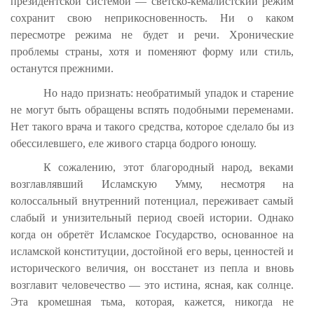
президентской системой — светско-кемалистский режим
сохранит свою неприкосновенность. Ни о каком
пересмотре режима не будет и речи. Хронические
проблемы страны, хотя и поменяют форму или стиль,
останутся прежними.
Но надо признать: необратимый упадок и старение
не могут быть обращены вспять подобными переменами.
Нет такого врача и такого средства, которое сделало бы из
обессилевшего, еле живого старца бодрого юношу.
К сожалению, этот благородный народ, веками
возглавлявший Исламскую Умму, несмотря на
колоссальный внутренний потенциал, переживает самый
слабый и унизительный период своей истории. Однако
когда он обретёт Исламское Государство, основанное на
исламской конституции, достойной его веры, ценностей и
исторического величия, он восстанет из пепла и вновь
возглавит человечество — это истина, ясная, как солнце.
Эта кромешная тьма, которая, кажется, никогда не