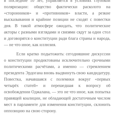
в последние 10 лет, управляется в условиях глубокой
поляризации: общество фактически расколото на
«сторонников» и «противников» власти, а резкие
высказывания и крайние позиции не сходят с повестки
дня. В такой атмосфере ожидать, что политические
акторы с разными взглядами и связями сядут за один стол
и договорятся о конституции ради блага страны и народа,
— не что иное, как иллюзия.
Если кратко подытожить: сегодняшние дискуссии
о конституции продиктованы исключительно срочными
политическими расчётами, а именно — стремлением
президента Эрдогана вновь выдвинуть свою кандидатуру.
Повестка, начавшаяся с полемики вокруг «первых
четырёх статей» и перешедшая к вопросу об
освобождении Оджалана, — это не что иное, как попытка
правящей коалиции, не обладающей достаточным числом
мест в парламенте для изменения конституции, склонить
оппозицию на свою сторону.