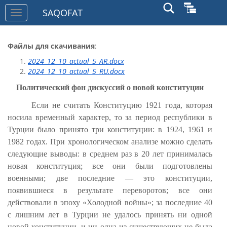
SAQOFAT
Toggle
navigation
Файлы для скачивания
:
2024_12_10_actual_5_AR.docx
2024_12_10_actual_5_RU.docx
Политический фон дискуссий о новой конституции
Если не считать Конституцию 1921 года, которая
носила временный характер, то за период республики в
Турции было принято три конституции: в 1924, 1961 и
1982 годах. При хронологическом анализе можно сделать
следующие выводы: в среднем раз в 20 лет принималась
новая конституция; все они были подготовлены
военными; две последние — это конституции,
появившиеся в результате переворотов; все они
действовали в эпоху «Холодной войны»; за последние 40
с лишним лет в Турции не удалось принять ни одной
новой конституции, и ни одна из существующих не была