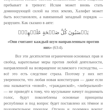
пребывает в тревоге: Ислам может вновь стать
доминирующей силой на этих землях, Халифат может
быть восстановлен, а навязанный западный порядок —
разрушен. Как сказано в аяте:
يَحۡسَبُونَ كُلَّ صَيۡحَةٍ عَلَيۡهِمۡۚ
«Они считают каждый шум направленным против
них»
(63:4).
Все эти десятилетия ограничения основных прав и
свобод, карательные меры против любой деятельности,
направленной на возвращение исламского господства, —
всё это есть следствие страха. Поэтому у них нет
уверенности, что любая новая конституция — даже если
она называется «новой», «гражданской», «либеральной»
— не приведёт к тому, что мусульмане начнут поднимать
голос, будут поколеблены основные принципы
республики и под вопрос будет поставлено их тёмное и
подозрительное прошлое. Отсюда и полемика вокруг