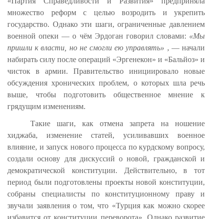
«Партия Справедливости и Развития» предприняла
множество реформ с целью возродить и укрепить
государство. Однако эти шаги, ограниченные давлением
военной опеки — о чём Эрдоган говорил словами:
«Мы
пришли к власти, но не смогли ею управлять»
, — начали
набирать силу после операций «Эргенекон» и «Бальйоз» и
чисток в армии. Правительство инициировало новые
обсуждения хронических проблем, о которых шла речь
выше, чтобы подготовить общественное мнение к
грядущим изменениям.
Такие шаги, как отмена запрета на ношение
хиджаба, изменение статей, усиливавших военное
влияние, и запуск нового процесса по курдскому вопросу,
создали основу для дискуссий о новой, гражданской и
демократической конституции. Действительно, в тот
период были подготовлены проекты новой конституции,
собраны специалисты по конституционному праву и
звучали заявления о том, что «Турция как можно скорее
избавится от конституции переворота». Однако развитие