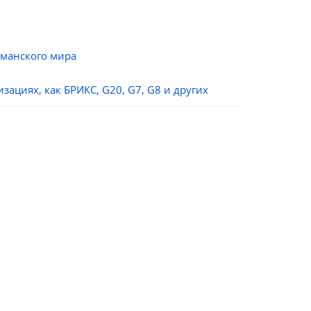
ьманского мира
ациях, как БРИКС, G20, G7, G8 и других