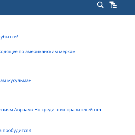
 убытки!
сходящее по американским меркам
нам мусульман
ениям Авраама Но среди этих правителей нет
а пробудится?!