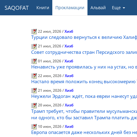
SAQOFAT
Книги
Прокламации
Альвай
Еще
22 июл, 2026 /
Хизб
Турции следовало вернуться к величию Халиф
21 июл, 2026 /
Хизб
Совет сотрудничества стран Персидского зал
01 июл, 2026 /
Хизб
Ненависть уже проявилась у них на устах, но
22 июн, 2026 /
Хизб
Настало время положить конец высокомерию 
21 июн, 2026 /
Хизб
Неужели Эрдоган ждёт, пока евреи нанесут уд
20 июн, 2026 /
Хизб
Трамп требует, чтобы правители мусульманск
ни одного, кто бы заставил Трампа платить д
10 июн, 2026 /
Хизб
Европа опасается даже нескольких дней без не