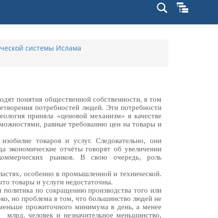
ической системы Ислама
сходят понятия общественной собственности, в том
летворения потребностей людей. Эти потребности
еология приняла «ценовой механизм» в качестве
зможностями, равные требованию цен на товары и
изобилие товаров и услуг. Следовательно, они
гда экономические отчёты говорят об увеличении
коммерческих рынков. В свою очередь, роль
бластях, особенно в промышленной и технической.
что товары и услуги недостаточны.
ся политика по сокращению производства того или
о, но проблема в том, что большинство людей не
 меньше прожиточного минимума в день, а менее
млрд. человек и незначительное меньшинство,