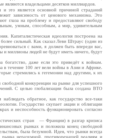
ые являются владельцами десятков миллиардов.
ы и это является основной причиной страданий
лежит зависимость от ценового механизма. Это
ают глаза на проблему и предоставляют свободу
ильным, умным, способным, а мир, удивительным
ния. Капиталистическая идеология построена на
 более сильный. Как сказал Леви Штраус (один из
ревноваться с вами, я должен быть впереди вас,
вы и миллионы людей не будут иметь ничего, будут
а богатство, даже если это приведёт к войнам.
 в течение 100 лет вели войны в Азии и Африке.
орые стремились к гегемонии над другими, к их
и свободной конкуренции на рынке для успешного
ичений. С целью глобализации была создана ВТО
 наблюдать обратное, как государство все-таки
еологии. Государство скупает акции и облигации
 крах и неспособность функционировать согласно
истических стран
— Франции) в разгар кризиса
 финансовых рынках и положила конец свободной
льствам, была безумной. Идея, что рынки всегда
о рынка неразумной, противоречащей реалиям и