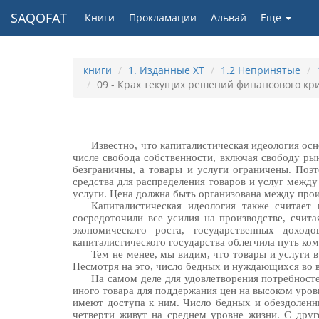
SAQOFAT
Книги
Прокламации
Альвай
Еще
книги
1. Изданные ХТ
1.2 Непринятые
09 - Крах текущих решений финансового кр
Известно, что капиталистическая идеология осн
числе свобода собственности, включая свободу ры
безграничны, а товары и услуги ограничены. Поэ
средства для распределения товаров и услуг межд
услуги. Цена должна быть организована между про
Капиталистическая идеология также считает
сосредоточили все усилия на производстве, счита
экономического роста, государственных дохо
капиталистического государства облегчила путь ко
Тем не менее, мы видим, что товары и услуги 
Несмотря на это, число бедных и нуждающихся во в
На самом деле для удовлетворения потребносте
иного товара для поддержания цен на высоком уро
имеют доступа к ним. Число бедных и обездоленн
четверти живут на среднем уровне жизни. С друг