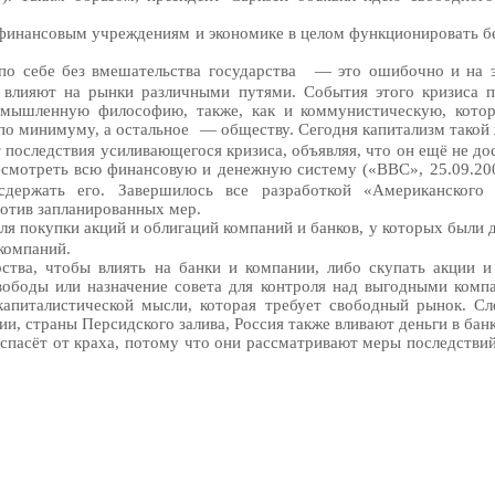
финансовым учреждениям и экономике в целом функционировать без
по себе без вмешательства государства
— это ошибочно и на э
 влияют на рынки различными путями. События этого кризиса п
ымышленную философию, также, как и коммунистическую, котор
 по минимуму, а остальное
— обществу. Сегодня капитализм такой 
оследствия усиливающегося кризиса, объявляя, что он ещё не дост
ресмотреть всю финансовую и денежную систему («ВВС», 25.09.20
сдержать его. Завершилось все разработкой «Американского 
ротив запланированных мер.
для покупки акций и облигаций компаний и банков, у которых были 
 компаний.
рства, чтобы влиять на банки и компании, либо скупать акции 
свободы или назначение совета для контроля над выгодными комп
капиталистической мысли, которая требует свободный рынок. 
и, страны Персидского залива, Россия также вливают деньги в бан
 спасёт от краха, потому что они рассматривают меры последстви