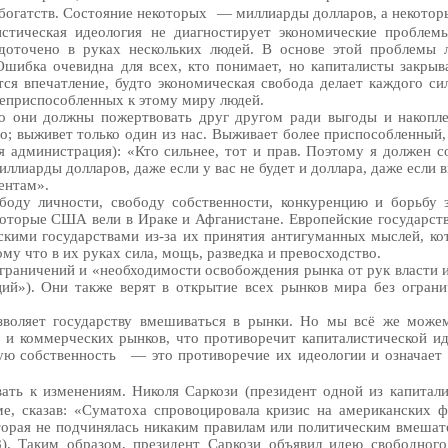
богатств. Состояние некоторых
— миллиарды долларов, а некотор
истическая идеология не диагностирует экономические проблем
доточено в руках нескольких людей. В основе этой проблемы 
Ошибка очевидна для всех, кто понимает, но капиталисты закрыв
тся впечатление, будто экономическая свобода делает каждого с
неприспособленных к этому миру людей.
о они должны пожертвовать друг другом ради выгоды и накопле
го; выживет только один из нас. Выживает более приспособленный,
 администрация): «Кто сильнее, тот и прав. Поэтому я должен со
ллиарды долларов, даже если у вас не будет и доллара, даже если 
ентам».
боду личности, свободу собственности, конкуренцию и борьбу з
которые США вели в Ираке и Афганистане. Европейские государства
кими государствами из-за их принятия антигуманных мыслей, кот
у что в их руках сила, мощь, разведка и превосходство.
ограничений и «необходимости освобождения рынка от рук власти 
ий»). Они также верят в открытие всех рынков мира без огран
зволяет государству вмешиваться в рынки. Но мы всё же можем
 и коммерческих рынков, что противоречит капиталистической ид
ую собственность
— это противоречие их идеологии и означает
ать к изменениям. Николя Саркози (президент одной из капитал
ме, сказав: «Суматоха спровоцировала кризис на американских
орая не подчинялась никаким правилам или политическим вмешате
8). Таким образом, президент Саркози объявил идею свободног