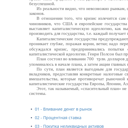
безуспешной.
Из реальности видно, что невозможно рынкам, 
законов.
В отношении того, что кризис излечится сам 
чиновников, что США и европейские государства
выставляет капиталистическую идеологию, как в
производить для государства, т.е. каждый получает
Капиталистические государства предупреждают п
проникает глубже, поражая корни, ветки; надо пе
обсуждался кризис, предпринимались попытки 
капиталистической идеологии. Генри Полсон был п
План состоял во вливании 700
трлн. долларов 
упоминалось в начале плана, а затем акции главных
По сути, план является выгодным для госуда
вкладчиков, предоставляя конкретные налоговые 
вмешательства, которые противоречат рыночной 
капиталистические государства Европы, Японии, Ази
Этот, так называемый, «спасительный план» не
системы.
01 - Вливание денег в рынок
02 - Процентная ставка
03 - Покупка неликвидных активов