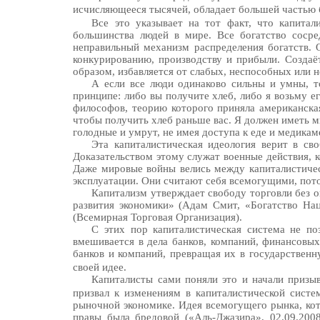
исчисляющееся тысячей, обладает большей частью 
Все это указывает на тот факт, что капитал
большинства людей в мире. Все богатство сосре
неправильный механизм распределения богатств. 
конкурированию, производству и прибыли. Создаё
образом, избавляется от слабых, неспособных или 
А если все люди одинаково сильны и умны, т
принципе: либо вы получите хлеб, либо я возьму е
философов, теорию которого приняла американская
чтобы получить хлеб раньше вас. Я должен иметь ми
голодные и умрут, не имея доступа к еде и медикам
Эта капиталистическая идеология верит в сво
Доказательством этому служат военные действия, 
Даже мировые войны велись между капиталистичес
эксплуатации. Они считают себя всемогущими, потом
Капитализм утверждает свободу торговли без 
развития экономики» (Адам Смит, «Богатство Нац
(Всемирная Торговая Организация).
С этих пор капиталистическая система не по
вмешивается в дела банков, компаний, финансовых
банков и компаний, превращая их в государственн
своей идее.
Капиталисты сами поняли это и начали призыв
призвал к изменениям в капиталистической систе
рыночной экономике. Идея всемогущего рынка, кот
правы была бредовой («Аль-Джазира», 02.09.200