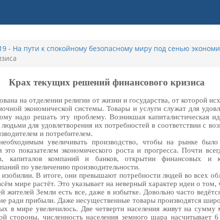
19 - На пути к спокойному безопасному миру под сенью эконом
изиса
Крах текущих решений финансового кризиса
ована на отделении религии от жизни и государства, от которой и
ночной экономической системы. Товары и услуги служат для удов
тому надо решать эту проблему. Возникшая капиталистическая ид
у людьми для удовлетворения их потребностей в соответствии с во
изводителем и потребителем.
 необходимым увеличивать производство, чтобы на рынке было 
я это показателем экономического роста и прогресса. Почти все
дов, капиталов компаний и банков, открытии финансовых и 
мпаний по увеличению производительности.
в изобилии. В итоге, они превышают потребности людей во всех о
сём мире растёт. Это указывает на неверный характер идеи о том, 
й жителей Земли есть все, даже в избытке. Довольно часто ведёт
вне ради прибыли. Даже несущественные товары производятся широк
ых в мире увеличилось. Две четверти населения живут на сумму
ой стороны, численность населения земного шара насчитывает 6