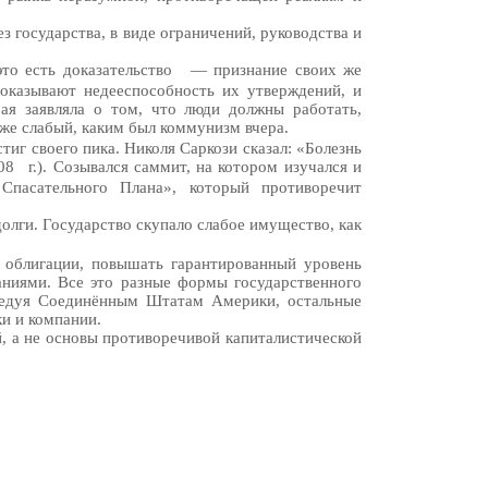
 государства, в виде ограничений, руководства и
то есть доказательство
— признание своих же
оказывают недееспособность их утверждений, и
ая заявляла о том, что люди должны работать,
же слабый, каким был коммунизм вчера.
иг своего пика. Николя Саркози сказал: «Болезнь
08
г.). Созывался саммит, на котором изучался и
Спасательного Плана», который противоречит
долги. Государство скупало слабое имущество, как
и облигации, повышать гарантированный уровень
аниями. Все это разные формы государственного
Следуя Соединённым Штатам Америки, остальные
ки и компании.
й, а не основы противоречивой капиталистической