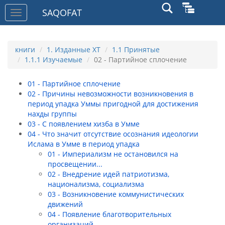
SAQOFAT
Toggle
navigation
книги
1. Изданные ХТ
1.1 Принятые
1.1.1 Изучаемые
02 - Партийное сплочение
01 - Партийное сплочение
02 - Причины невозможности возникновения в
период упадка Уммы пригодной для достижения
нахды группы
03 - С появлением хизба в Умме
04 - Что значит отсутствие осознания идеологии
Ислама в Умме в период упадка
01 - Империализм не остановился на
просвещении...
02 - Внедрение идей патриотизма,
национализма, социализма
03 - Возникновение коммунистических
движений
04 - Появление благотворительных
организаций