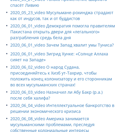
спасёт Ливию
2020_05_23_video Мусульмане-рохинджа страдают
как от индусов, так и от буддистов
2020_06_01_video Демократия помогла правителям
Пакистана открыть двери для «легального»
разграбления средь бела дня
2020_06_01_video Зачем Запад хвалит умы Туниса?
2020_06_01_video Зигрид Хунке: «Солнце Аллаха
сияет на Западе»
2020_06_02_video О народ Судана,
присоединяйтесь к Хизб ут-Тахрир, чтобы
положить конец колонизатору и его сторонникам
во всех мусульманских странах!
2020_06_03_video Назначил ли Абу Бакр (р.а.)
после себя халифа?
2020_06_04_video Интеллектуальное банкротство в
решении экономического кризиса
2020_06_08_video Америка занимается
мусульманскими проблемами, преследуя
собственные колониальные интересы