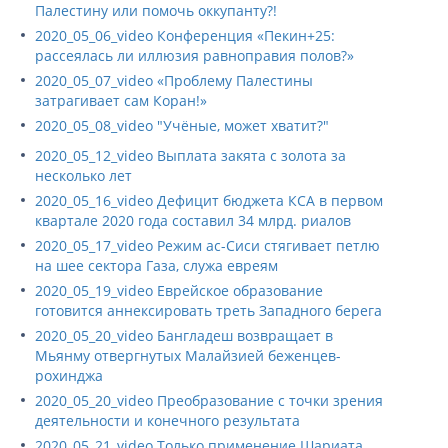
Палестину или помочь оккупанту?!
2020_05_06_video Конференция «Пекин+25:
рассеялась ли иллюзия равноправия полов?»
2020_05_07_video «Проблему Палестины
затрагивает сам Коран!»
2020_05_08_video "Учёные, может хватит?"
2020_05_12_video Выплата закята с золота за
несколько лет
2020_05_16_video Дефицит бюджета КСА в первом
квартале 2020 года составил 34 млрд. риалов
2020_05_17_video Режим ас-Сиси стягивает петлю
на шее сектора Газа, служа евреям
2020_05_19_video Еврейское образование
готовится аннексировать треть Западного берега
2020_05_20_video Бангладеш возвращает в
Мьянму отвергнутых Малайзией беженцев-
рохинджа
2020_05_20_video Преобразование с точки зрения
деятельности и конечного результата
2020_05_21_video Только применение Шариата