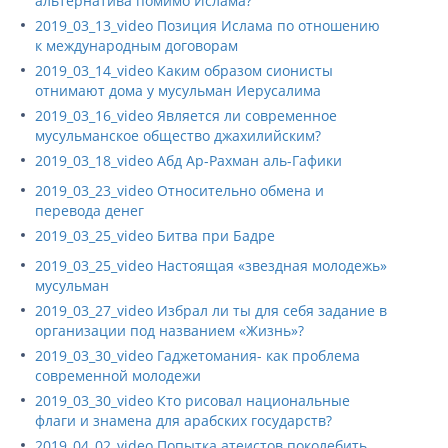
альтернатива помимо Ислама?
2019_03_13_video Позиция Ислама по отношению
к международным договорам
2019_03_14_video Каким образом сионисты
отнимают дома у мусульман Иерусалима
2019_03_16_video Является ли современное
мусульманское общество джахилийским?
2019_03_18_video Абд Ар-Рахман аль-Гафики
2019_03_23_video Относительно обмена и
перевода денег
2019_03_25_video Битва при Бадре
2019_03_25_video Настоящая «звездная молодежь»
мусульман
2019_03_27_video Избрал ли ты для себя задание в
организации под названием «Жизнь»?
2019_03_30_video Гаджетомания- как проблема
современной молодежи
2019_03_30_video Кто рисовал национальные
флаги и знамена для арабских государств?
2019_04_02_video Попытка атеистов поколебить