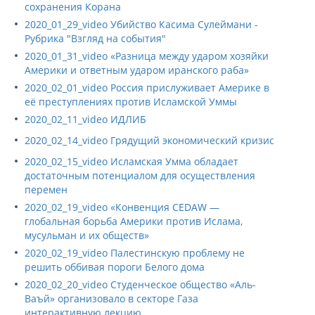
сохранения Корана
2020_01_29_video Убийство Касима Сулеймани -
Рубрика "Взгляд на события"
2020_01_31_video «Разница между ударом хозяйки
Америки и ответным ударом иранского раба»
2020_02_01_video Россия прислуживает Америке в
её преступлениях против Исламской Уммы
2020_02_11_video ИДЛИБ
2020_02_14_video Грядущий экономический кризис
2020_02_15_video Исламская Умма обладает
достаточным потенциалом для осуществления
перемен
2020_02_19_video «Конвенция CEDAW —
глобальная борьба Америки против Ислама,
мусульман и их обществ»
2020_02_19_video Палестинскую проблему не
решить оббивая пороги Белого дома
2020_02_20_video Студенческое общество «Аль-
Ваъй» организовало в секторе Газа
интерактивную лекцию