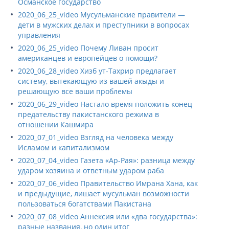
Османское государство
2020_06_25_video Мусульманские правители —
дети в мужских делах и преступники в вопросах
управления
2020_06_25_video Почему Ливан просит
американцев и европейцев о помощи?
2020_06_28_video Хизб ут-Тахрир предлагает
систему, вытекающую из вашей акыды и
решающую все ваши проблемы
2020_06_29_video Настало время положить конец
предательству пакистанского режима в
отношении Кашмира
2020_07_01_video Взгляд на человека между
Исламом и капитализмом
2020_07_04_video Газета «Ар-Рая»: разница между
ударом хозяина и ответным ударом раба
2020_07_06_video Правительство Имрана Хана, как
и предыдущие, лишает мусульман возможности
пользоваться богатствами Пакистана
2020_07_08_video Аннексия или «два государства»:
разные названия, но один итог