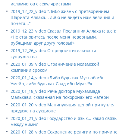
исламистов с секуляристами
2019_12_22_video "Либо жизнь с претворением
Шариата Аллаха... либо не видеть нам величия и
почета..."
2019_12_23_video Сказал Посланник Аллаха (с.а.с.):
«Не становитесь после меня неверными,
рубящими друг другу головы!»
2019_12_26_video О предпочтительности
супружества
2020_01_09_video Ограничение исламской
компании сроком
2020_01_14_video «Либо будь как Мусъаб ибн
Умейр, либо будь как Саад ибн Муаз!!!»
2020_01_18_video Речь доктора Мухаммада
Малькави, сказанная на похоронах его матери
2020_01_20_video Манипуляция ценой при купле-
продаже на аукционе
2020_01_21_video Государство и язык... какая связь
между ними?
2020_01_28_video Сохранение религии по причине