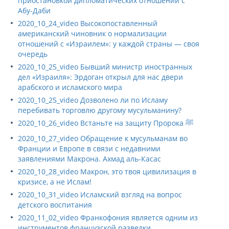
приостановкой дипломатических отношений с
Абу-Даби
2020_10_24_video Высокопоставленный
американский чиновник о нормализации
отношений с «Израилем»: у каждой страны — своя
очередь
2020_10_25_video Бывший министр иностранных
дел «Израиля»: Эрдоган открыл для нас двери
арабского и исламского мира
2020_10_25_video Дозволено ли по Исламу
перебивать торговлю другому мусульманину?
2020_10_26_video Встаньте на защиту Пророка ﷺ
2020_10_27_video Обращение к мусульманам во
Франции и Европе в связи с недавними
заявлениями Макрона. Ахмад аль-Касас
2020_10_28_video Макрон, это твоя цивилизация в
кризисе, а не Ислам!
2020_10_31_video Исламский взгляд на вопрос
детского воспитания
2020_11_02_video Франкофония является одним из
инструментов французской разведки