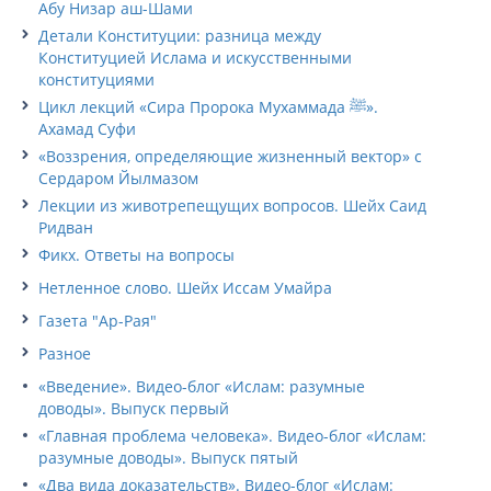
Абу Низар аш-Шами
Детали Конституции: разница между
Конституцией Ислама и искусственными
конституциями
Цикл лекций «Сира Пророка Мухаммада ﷺ».
Ахамад Суфи
«Воззрения, определяющие жизненный вектор» с
Сердаром Йылмазом
Лекции из животрепещущих вопросов. Шейх Саид
Ридван
Фикх. Ответы на вопросы
Нетленное слово. Шейх Иссам Умайра
Газета "Ар-Рая"
Разное
«Введение». Видео-блог «Ислам: разумные
доводы». Выпуск первый
«Главная проблема человека». Видео-блог «Ислам:
разумные доводы». Выпуск пятый
«Два вида доказательств». Видео-блог «Ислам: