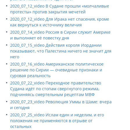
2020_07_12_video В Судане прошли «молчаливые
протесты» против закрытия мечетей
2020_07_12_video Для Ирака нет спасения, кроме
как вернуться к источнику величия
2020_07_14_video Россия в Сирии служит Америке
и выполняет её повестку дня
2020_07_15_video Действия короля Иордании
показывают, что Палестина ничего не значит для
него
2020_07_16_video Американское политическое
решение по Сирии — очевидные признаки и
суровая реальность
2020_07_22_video Переходное правительство
Судана идёт по стопам свергнутого режима,
подчиняясь смертельным рецептам МВФ
2020_07_23_video Революция Уммы в Шаме: вчера
и сегодня
2020_07_25_video Ислам един и неделим, и его
положения не применяются в отрыве от
остальных