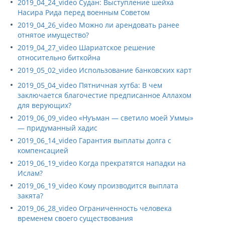
2019_04_24_video Судан: Выступление шейха
Насира Рида перед военным Советом
2019_04_26_video Можно ли арендовать ранее
отнятое имущество?
2019_04_27_video Шариатское решение
относительно биткойна
2019_05_02_video Использование банковских карт
2019_05_04_video Пятничная хутба: В чем
заключается благочестие предписанное Аллахом
для верующих?
2019_06_09_video «Нуъман — светило моей Уммы»
— придуманный хадис
2019_06_14_video Гарантия выплаты долга с
компенсацией
2019_06_19_video Когда прекратятся нападки на
Ислам?
2019_06_19_video Кому производится выплата
закята?
2019_06_28_video Ограниченность человека
временем своего существования