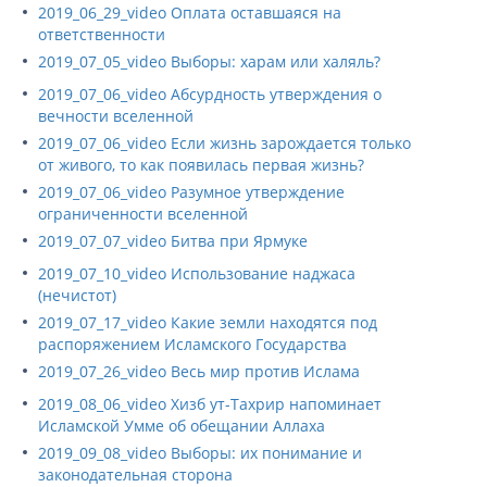
2019_06_29_video Оплата оставшаяся на
ответственности
2019_07_05_video Выборы: харам или халяль?
2019_07_06_video Абсурдность утверждения о
вечности вселенной
2019_07_06_video Если жизнь зарождается только
от живого, то как появилась первая жизнь?
2019_07_06_video Разумное утверждение
ограниченности вселенной
2019_07_07_video Битва при Ярмуке
2019_07_10_video Использование наджаса
(нечистот)
2019_07_17_video Какие земли находятся под
распоряжением Исламского Государства
2019_07_26_video Весь мир против Ислама
2019_08_06_video Хизб ут-Тахрир напоминает
Исламской Умме об обещании Аллаха
2019_09_08_video Выборы: их понимание и
законодательная сторона