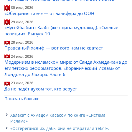
30 июл, 2026
«Обещания гиен» — от Бальфура до ООН
29 июл, 2026
«Нусейба бинт Кааб» (женщина-муджахид). «Смелые
позиции». Выпуск 10
28 июл, 2026
Праведный халиф — вот кого нам не хватает
24 июл, 2026
Модернизм в исламском мире: от Саида Ахмеда-хана до
египетских реформаторов. «Коранический Ислам» от
Лондона до Лахора. Часть 6
23 июл, 2026
Да не падёт духом тот, кто верует
Показать больше
Халакат с Ахмадом Касасом по книге «Система
Ислама»
«Остерегайся их, дабы они не отвратили тебя!».