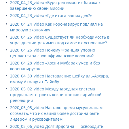
2020_04_23_video «Буря решимости» близка к
завершению своей миссии
2020_04_23_video «Где итоги ваших дел?»
2020_04_24_video Как коронавирус повлиял на
мировую экономику
2020_04_25_video Существует ли необходимость в
упразднении режимов под самое их основание?
2020_04_26_video Почему Франция упорно
цепляется за свои африканские колонии?
2020_04_28_video «Хосни Мубарак умер и без
коронавируса»
2020_04_30_video Наставление шейху аль-Азхара,
имаму Ахмаду ат-Тайибу
2020_05_02_video Международная система
продолжает строить козни против сирийской
революции
2020_05_05_video Настало время мусульманам
осознать, что их нация более достойна быть
лидером и руководителем
2020_05_06_video Долг Эрдогана — освободить