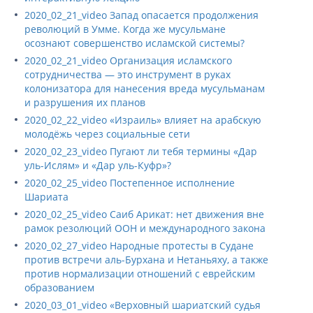
2020_02_21_video Запад опасается продолжения
революций в Умме. Когда же мусульмане
осознают совершенство исламской системы?
2020_02_21_video Организация исламского
сотрудничества — это инструмент в руках
колонизатора для нанесения вреда мусульманам
и разрушения их планов
2020_02_22_video «Израиль» влияет на арабскую
молодёжь через социальные сети
2020_02_23_video Пугают ли тебя термины «Дар
уль-Ислям» и «Дар уль-Куфр»?
2020_02_25_video Постепенное исполнение
Шариата
2020_02_25_video Саиб Арикат: нет движения вне
рамок резолюций ООН и международного закона
2020_02_27_video Народные протесты в Судане
против встречи аль-Бурхана и Нетаньяху, а также
против нормализации отношений с еврейским
образованием
2020_03_01_video «Верховный шариатский судья