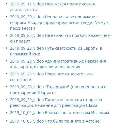
2019_09_17_video Исламская политическая
деятельность
2019_09_20_video Неправильное понимание
вопроса Къадар (предопределения) ведет Умму к
пассивности
2019_09_22_video Не важно кто правит, важно, чем
он правит
2019_09_22_video Путь светскости из Европы в
исламский мир
2019_09_23_video Административные наказания
«таазират», их детали и положения
2019_09_23_video Послание относительно
светскости
2019_09_28_video "Тадаррудж" (постепенность) в
претворении Шариата
2019_09_29_video Принятие помощи от врагов
революции. Решение для революции Шама
2019_10_02_video Война с политическим Исламом
2019_10_05_video Что было принято в Астане?