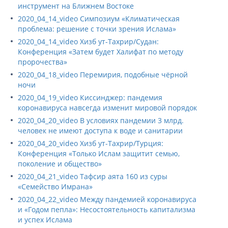
инструмент на Ближнем Востоке
2020_04_14_video Симпозиум «Климатическая
проблема: решение с точки зрения Ислама»
2020_04_14_video Хизб ут-Тахрир/Судан:
Конференция «Затем будет Халифат по методу
пророчества»
2020_04_18_video Перемирия, подобные чёрной
ночи
2020_04_19_video Киссинджер: пандемия
коронавируса навсегда изменит мировой порядок
2020_04_20_video В условиях пандемии 3 млрд.
человек не имеют доступа к воде и санитарии
2020_04_20_video Хизб ут-Тахрир/Турция:
Конференция «Только Ислам защитит семью,
поколение и общество»
2020_04_21_video Тафсир аята 160 из суры
«Семейство Имрана»
2020_04_22_video Между пандемией коронавируса
и «Годом пепла»: Несостоятельность капитализма
и успех Ислама