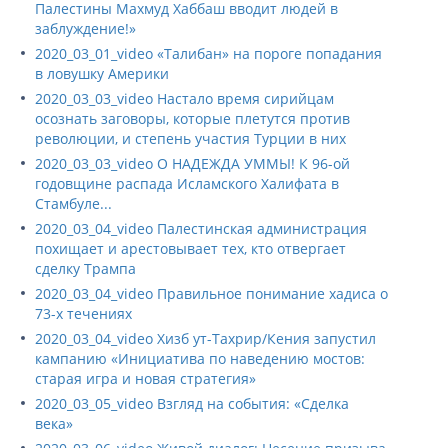
Палестины Махмуд Хаббаш вводит людей в
заблуждение!»
2020_03_01_video «Талибан» на пороге попадания
в ловушку Америки
2020_03_03_video Настало время сирийцам
осознать заговоры, которые плетутся против
революции, и степень участия Турции в них
2020_03_03_video О НАДЕЖДА УММЫ! К 96-ой
годовщине распада Исламского Халифата в
Стамбуле...
2020_03_04_video Палестинская администрация
похищает и арестовывает тех, кто отвергает
сделку Трампа
2020_03_04_video Правильное понимание хадиса о
73-х течениях
2020_03_04_video Хизб ут-Тахрир/Кения запустил
кампанию «Инициатива по наведению мостов:
старая игра и новая стратегия»
2020_03_05_video Взгляд на события: «Сделка
века»