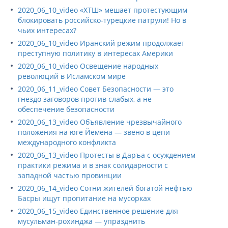
2020_06_10_video «ХТШ» мешает протестующим
блокировать российско-турецкие патрули! Но в
чьих интересах?
2020_06_10_video Иранский режим продолжает
преступную политику в интересах Америки
2020_06_10_video Освещение народных
революций в Исламском мире
2020_06_11_video Совет Безопасности — это
гнездо заговоров против слабых, а не
обеспечение безопасности
2020_06_13_video Объявление чрезвычайного
положения на юге Йемена — звено в цепи
международного конфликта
2020_06_13_video Протесты в Даръа с осуждением
практики режима и в знак солидарности с
западной частью провинции
2020_06_14_video Сотни жителей богатой нефтью
Басры ищут пропитание на мусорках
2020_06_15_video Единственное решение для
мусульман-рохинджа — упразднить