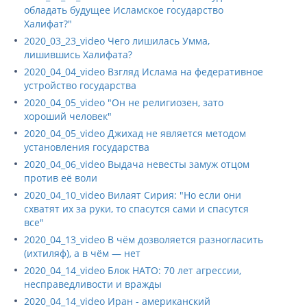
обладать будущее Исламское государство
Халифат?"
2020_03_23_video Чего лишилась Умма,
лишившись Халифата?
2020_04_04_video Взгляд Ислама на федеративное
устройство государства
2020_04_05_video "Он не религиозен, зато
хороший человек"
2020_04_05_video Джихад не является методом
установления государства
2020_04_06_video Выдача невесты замуж отцом
против её воли
2020_04_10_video Вилаят Сирия: "Но если они
схватят их за руки, то спасутся сами и спасутся
все"
2020_04_13_video В чём дозволяется разногласить
(ихтиляф), а в чём — нет
2020_04_14_video Блок НАТО: 70 лет агрессии,
несправедливости и вражды
2020_04_14_video Иран - американский