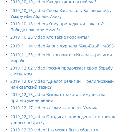
2019_10_10_video Как достигается победа?
2019_10_16_video Слова Хасана аль-Басри халифу
Умару ибн Абд аль-Азизу
2019_10_18_video «Кому принадлежит власть?
Победителю или Умме?»
2019_10_26_video Кто такие кораниты?
2019_11_14_video Анонс журнала "Аль-Ваъй" №396
2019_11_23_video Не говорите: «Ислам — религия
мира!»
2019_12_02_video Россия продолжает свою борьбу
с Исламом
2019_12_09_video "Диалог религий" - религиозный
или светский тезис?
2019_12_16_video Выплата закята с имущества,
при его уменьшении
2019_12_17_video «Ислам — проект Уммы»
2019_12_19_video О хадисах, приведенных в книгах
учёных по фикху
2019_12_20_video Что может быть общего у