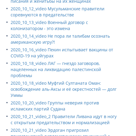
писания и женитьбы на их женщинах
2020_10_12_video Мусульманские правители
соревнуются в предательстве
2020_10_13_video Военный договор с
колонизатором - это измена
2020_10_14_video Не пора ли талибам осознать
американскую игру?!
2020_10_16_video Пекин испытывает вакцины от
COVID-19 на уйгурах
2020_10_18_video ЛАГ — гнездо заговоров,
нацеленных на ликвидацию палестинской
проблемы
2020_10_18_video Муфтий Султаната Оман:
освобождение аль-Аксы и её окрестностей — долг
Уммы
2020_10_20_video Группы неверия против
исламских партий Судана
2020_10_21_video_2 Правители Ливана идут в ногу
с открытым предательством и нормализацией
2020_10_21_video Эрдоган пригрозил