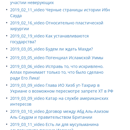
участии неверующих
2019_02_11_video Черные страницы истории Ибн
Сауда
2019_02_16_video Относительно пластической
хирургии
2019_02_19_video Как устанавливаются
государства?
2019_03_05_video Будем ли ждать Махди?
2019_03_05_video Потенциал Исламской Уммы
2019_03_06_video Исправь то, что искривлено.
Аллах принимает только то, что было сделано
ради Его Лика!
2019_03_09_video Глава ИО Хизб ут-Тахрир в
Укриане о возможном пересмотре запрете ХТ в РФ
2019_03_09_video Катар на службе американских
интересов
2019_03_10_video Договор между Абд Аль-Азизом
Аль Саудом и правительством Британии
2019_03_11_video Есть ли для мусульманина