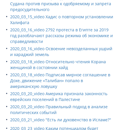
Судана против призыва к одобряемому и запрета
предосудительного
2020_03_15_video Хадис о повторном установлении
Халифата
2020_03_16_video 2792 протеста в Египте за 2019
год разоблачают рассказы режима об экономике и
справедливости
2020_03_16_video Освоение невозделанных ушрий
и хараджий земель
2020_03_18_video Относительно чтения Корана
женщиной в состоянии хайд
2020_03_18_video Подписав мирное соглашение в
Дохе, движение «Талибан» попало в
американскую ловушку
2020_03_20_video Америка признала законность
еврейских поселений в Палестине
2020_03_20_video Правильный подход в анализе
политических событий
2020_03_21_video "Есть ли духовенство в Исламе?"
2020_03_23_video Каким потенциалом будет