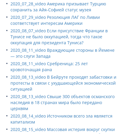
2020_07_28_video Америка призывает Турцию
сохранить за Айя-Софией статус музея
2020_07_29_video Резолюция ЛАГ по Ливии
соответствует интересам Америки
2020_08_07_video Если присутствие Франции в
Тунисе не было оккупацией, тогда что такое
оккупация для президента Туниса?
2020_08_11_video Враждующие стороны в Йемене
— это слуги Запада
2020_08_11_video Сребреница: 25 лет
кровоточащая рана
2020_08_13_video В Бейруте проходят забастовки и
протесты в связи с ухудшающейся экономической
ситуацией
2020_08_13_video Свыше 300 объектов османского
наследия в 18 странах мира было передано
церквям
2020_08_14_video Источником всего зла является
капитализм
2020_08_15_video Массовая истерия вокруг скупки