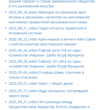
оружия говорит о страхе американского общества
и его разложении изнутри
2020_08_18_video Франция по-прежнему враг
Ислама и мусульман, несмотря на заискивания
никчёмных правителей мусульманского мира
2020_08_21_video Подотчетность правителя в
Исламской системе
2020_08_23_video Хукм намаза в мечети Аяй-София
с учётом наличия христианских мозаик
2020_08_24_video Тафсир аята 159 из суры
«Семейство Имрана». Шейх Юсуф Мухариза
2020_08_28_video Тафсир 161 аята из суры
«Семейство Имрана». Шейх Юсуф Мухариза
2020_09_04_video О народ Шама, спасение и
только спасение!
2020_09_07_video Закят с общих денег
2020_09_13_video Идда женщины, потерявшей
своего мужа
2020_09_21_video Нет разницы между
предательством Эмиратов, Египта, Иордании и