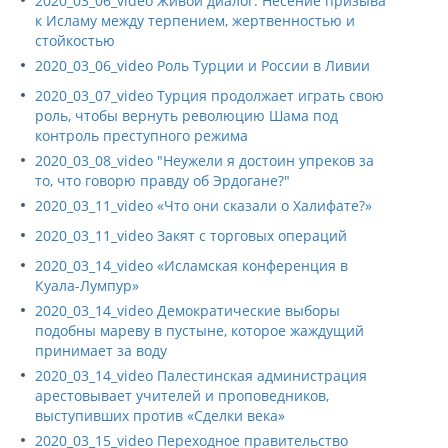
2020_03_06_video Живой диалог: Несение призыва
к Исламу между терпением, жертвенностью и
стойкостью
2020_03_06_video Роль Турции и России в Ливии
2020_03_07_video Турция продолжает играть свою
роль, чтобы вернуть революцию Шама под
контроль преступного режима
2020_03_08_video "Неужели я достоин упреков за
то, что говорю правду об Эрдогане?"
2020_03_11_video «Что они сказали о Халифате?»
2020_03_11_video Закят с торговых операций
2020_03_14_video «Исламская конференция в
Куала-Лумпур»
2020_03_14_video Демократические выборы
подобны мареву в пустыне, которое жаждущий
принимает за воду
2020_03_14_video Палестинская администрация
арестовывает учителей и проповедников,
выступивших против «Сделки века»
2020_03_15_video Переходное правительство