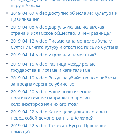
веру в Аллаха
2019_04_07_video Доступно об Исламе: Культура и
цивилизация
2019_04_08_video Дар уль-Ислам, исламская
страна и исламское общество. В чем разница?
2019_04_12_video Письмо хана монголов Хулагу,
Султану Египта Кутузу и ответное письмо Султана
2019_04_14_video Игрок или наместник?
2019_04_15_video Разница между ролью
государства в Исламе и капитализме
2019_04_19_video Выкуп за убийство по ошибке и
за преднамеренное убийство
2019_04_20_video Наше политическое
противостояние направлено против
колонизаторов или их агентов?
2019_04_22_video Какие цели должны ставить
перед собой демонстранты в Алжире?
2019_04_22_video Талаб ан-Нусра (Прошение
помощи)