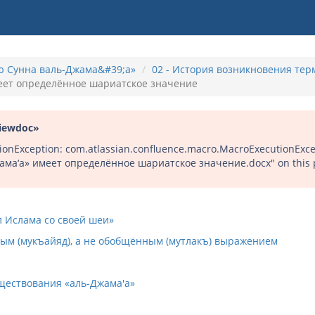
лю Сунна валь-Джама&#39;а»
02 - История возникновения те
меет определённое шариатское значение
iewdoc»
onException: com.atlassian.confluence.macro.MacroExecutionExcept
жама‘а» имеет определённое шариатское значение.docx" on this
л Ислама со своей шеи»
нным (мукъайяд), а не обобщённым (мутлакъ) выражением
ществования «аль-Джама'а»