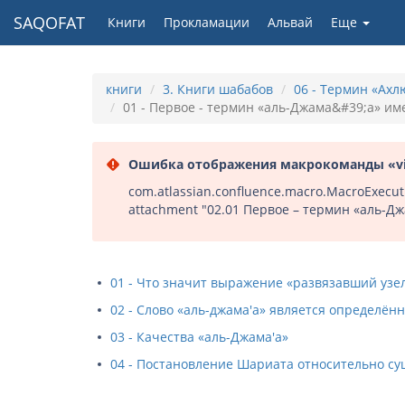
SAQOFAT
Книги
Прокламации
Альвай
Еще
книги
3. Книги шабабов
06 - Термин «Ах
01 - Первое - термин «аль-Джама&#39;а» и
Ошибка отображения макрокоманды «v
com.atlassian.confluence.macro.MacroExecuti
attachment "02.01 Первое – термин «аль-Д
01 - Что значит выражение «развязавший узе
02 - Слово «аль-джама'а» является определё
03 - Качества «аль-Джама'а»
04 - Постановление Шариата относительно су