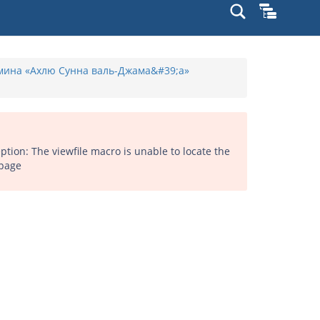
рмина «Ахлю Сунна валь-Джама&#39;а»
ion: The viewfile macro is unable to locate the
 page