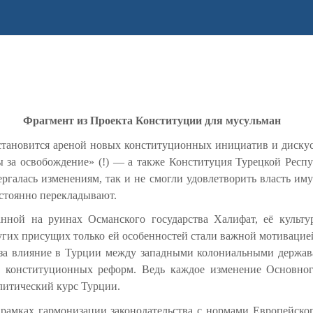
Фрагмент из Проекта Конституции для мусульман
становится ареной новых конституционных инициатив и дискус
 за освобождение» (!) — а также Конституция Турецкой Респу
ргалась изменениям, так и не смогли удовлетворить власть им
стоянно перекладывают.
нной на руинах Османского государства Халифат, её культур
ругих присущих только ей особенностей стали важной мотиваци
а за влияние в Турции между западными колониальными дер
 конституционных реформ. Ведь каждое изменение Основного 
олитический курс Турции.
в рамках гармонизации законодательства с нормами Европейск