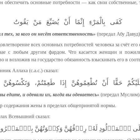
бен обеспечить основные потребности — как свои собственные, т
كَفَى
بِالْمَرْءِ
إِثْمًا
أَنْ
يُضَيِّعَ
مَنْ
يَقُوتُ
ил тех, за кого он несёт ответственность»
(передал Абу Давуд)
летворение всех основных потребностей человека за счёт его с
учае с любым другим фардом. Что касается женщин и пожил
о и возложив на государство обязанность взыскивать его в соо
ник Аллаха (с.а.с.) сказал:
َيْكُمْ
حَقًّا
أَنْ
تُطْعِمُوهُنَّ
إِذَا
طَعِمْتُمْ،
وَتَكْسُوهُنَّ
вы едите, и одевали их, когда вы одеваетесь»
(передал Муслим)
ер содержания жены в пределах общепринятой нормы.
ллах Всевышний сказал:
لَى ٱلۡمَوۡلُودِ لَهُۥ رِزۡقُهُنَّ وَكِسۡوَتُهُنَّ بِٱلۡمَعۡر