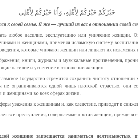
خَيْرُكُمْ خَيْرُكُمْ لِأَهْلِهِ، وَأَنَا خَيْرُكُمْ لِأَهْلِي
ся к своей семье. Я же — лучший из вас в отношении своей с
ещать любое насилие, эксплуатацию или унижение женщин. О
нами и женщинами, применяя исламскую систему воспитания, 
поведения, которые унижают женщин или лишают их исламских 
изображения, книги, журналы и музыкальные произведения, пр
ющие насилие и угнетение в отношении женщин.
сламское Государство стремится сохранить чистоту отношени
я не ограничиваются одной лишь плотской страстью, они е
 и женщинами во всех сферах жизни.
феры уважения к женщинам и, как следствие, приводит к сниж
вает все преступления, совершаемые против женщин, прежде все
ой женщине запрещается заниматься деятельностью, п