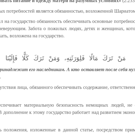
ечивать питание и одежду матери на разумных условиях»
(2:233
вных потребностей является обязанностью, возложенной Шариатом
на государство обязанность обеспечивать основные потребност
верующим. Забота о пожилых людях, детях и женщинах, котор
ать, возложена на государство.
مَنْ
تَرَكَ
مَالًا
فَلِوَرَثَتِهِ،
وَمَنْ
تَرَكَ
كَلًّا
فَإِلَيْنَا
ринадлежит его наследникам. А кто оставляет после себя н
.
тсутствия лица, обязанного обеспечивать содержание, ответстве
еспечивает материальную безопасность немощных людей, не
 В дополнение к этому государство работает над развитием эк
ть положения, изложенные в данной статье, посредством при