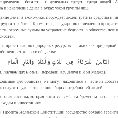
распределение богатства и денежных средств среди людей. 
 и накопление денег в руках узкой группы лиц.
ение денег в экономике, побуждает людей тратить средства и ин
труда и заработка. Кроме того, государство немедленно прекрат
 эти огромные суммы на устранение бедности в обществе, повыш
бностей.
тит приватизацию природных ресурсов — таких как природный га
собственностью всего общества:
النَّاسُ
شُرَكَاءُ
فِي
ثَلَاثٍ
وَالْكَلَإِ
وَالنَّارِ
الْمَاءِ
е, пастбищах и огне»
(передали Абу Давуд и Ибн Маджа).
димые для общества, не могут находиться в частной собстве
ны служить удовлетворению общих потребностей людей.
оговая система, которая ложится тяжёлым бременем на плечи 
расходам и инвестициям.
ми Проекта Исламской Конституции государство обязано гаран