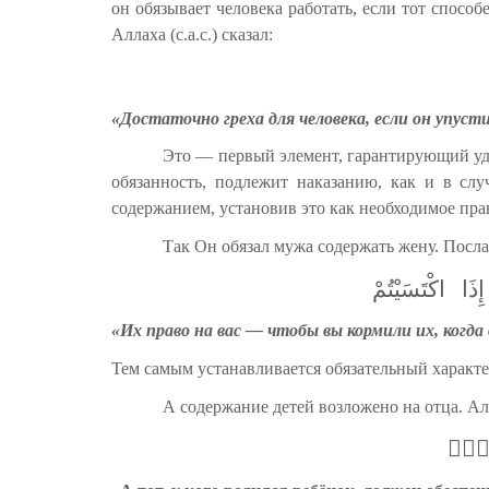
он обязывает человека работать, если тот спосо
Аллаха (с.а.с.) сказал:
«Достаточно греха для человека, если он упуст
Это — первый элемент, гарантирующий удов
обязанность, подлежит наказанию, как и в сл
содержанием, установив это как необходимое прав
Так Он обязал мужа содержать жену. Послан
إِذَا
اكْتَسَيْتُمْ
«Их право на вас — чтобы вы кормили их, когда 
Тем самым устанавливается обязательный характ
А содержание детей возложено на отца. А
ُوفِۚ