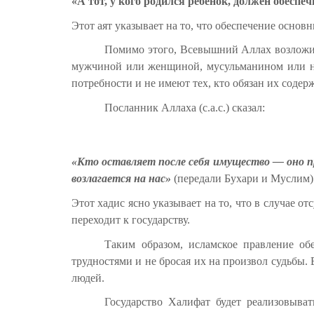
«А тот, у кого родился ребёнок, должен обесп
Этот аят указывает на то, что обеспечение осно
Помимо этого, Всевышний Аллах возложил 
мужчиной или женщиной, мусульманином или не
потребности и не имеют тех, кто обязан их содерж
Посланник Аллаха (с.а.с.) сказал:
«Кто оставляет после себя имущество — оно п
возлагается на нас»
(передали Бухари и Муслим)
Этот хадис ясно указывает на то, что в случае о
переходит к государству.
Таким образом, исламское правление об
трудностями и не бросая их на произвол судьбы.
людей.
Государство Халифат будет реализовыва