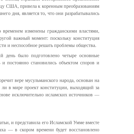
разцу США, привела к коренным преобразованиям
его дня, является то, что они разрабатывались
о временем изменены гражданскими властями,
другой важный момент: поскольку конституция
ости и неспособное решать проблемы общества.
ий день было подготовлено четыре основные
ь и постоянно становились объектом споров и
речит вере мусульманского народа, основан на
т ли в мире проект конституции, выходящий за
снове исключительно исламских источников —
атьи, и представила его Исламской Умме вместе
лаха — в скором времени будет восстановлено