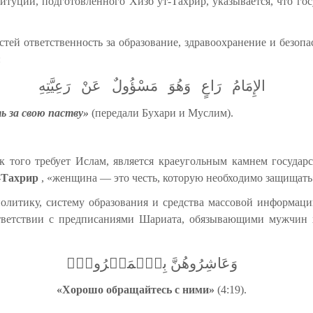
титуции, подготовленного Хизб ут-Тахрир, указывается, что гос
ей ответственность за образование, здравоохранение и безопасн
:
الإِمَامُ
رَاعٍ
وَهُوَ
مَسْؤُولٌ
عَنْ
رَعِيَّتِهِ
ь за свою паству»
(передали Бухари и Муслим).
к того требует Ислам, является краеугольным камнем государ
-Тахрир
, «женщина — это честь, которую необходимо защищать
политику, систему образования и средства массовой информац
оответствии с предписаниями Шариата, обязывающими мужчин
وَعَاشِرُوهُنَّ بِٱلۡمَعۡرُوفِۚ
«Хорошо обращайтесь с ними»
(4:19).