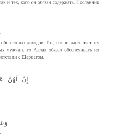
ак и тех, кого он обязан содержать. Посланник
.
обственных доходов. Тот, кто не выполняет эту
ых мужчин, то Аллах обязал обеспечивать их
тветствии с Шариатом.
إِنَّ
لَهُنَّ
عَل
.
وَعَ