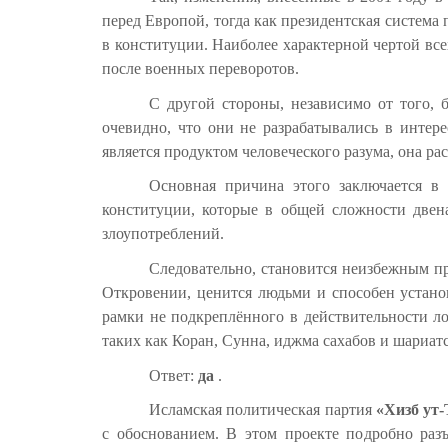
перед Европой, тогда как президентская система
в конституции. Наиболее характерной чертой все
после военных переворотов.
С другой стороны, независимо от того,
очевидно, что они не разрабатывались в интер
является продуктом человеческого разума, она р
Основная причина этого заключается в
конституции, которые в общей сложности двен
злоупотреблений.
Следовательно, становится неизбежным пр
Откровении, ценится людьми и способен установ
рамки не подкреплённого в действительности л
таких как Коран, Сунна, иджма сахабов и шариат
Ответ:
да
.
Исламская политическая партия
«Хизб ут
с обоснованием. В этом проекте подробно раз