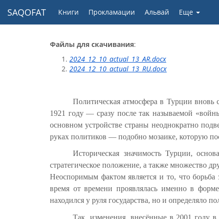
SAQOFAT
Книги
Прокламации
Альвай
Еще
Файлы для скачивания
:
2024_12_10_actual_13_AR.docx
2024_12_10_actual_13_RU.docx
Политическая атмосфера в Турции вновь 
1921 году — сразу после так называемой «войны
основном устройстве страны неоднократно подве
руках политиков — подобно мозаике, которую по
Историческая значимость Турции, основа
стратегическое положение, а также множество д
Неоспоримым фактом является и то, что борьб
время от времени проявлялась именно в форме
находился у руля государства, но и определяло п
Так, изменения, внесённые в 2001 году 