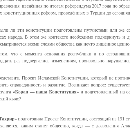
 правления, введённая по итогам референдума 2017 года по об
х конституционных реформ, проведённых в Турции до сегодняшн
 были ли эти конституции подготовлены путчистами или же с
есах народа. В этом же контексте необходимо подчеркнуть и 
ассматривается всеми слоями общества как нечто лишённое ценн
 том, что с момента основания республики и по сегодняшн
адцать раз подвергались изменениям, произвольно нарушалис
едставить Проект Исламской Конституции, который не противо
ить справедливость и развитие. Возникает вопрос: существуе
озунга
«Коран — наша Конституция»
и подготовленный на о
ский кыяс?
-Тахрир»
подготовила Проект Конституции, состоящий из 191 ст
ъясняется, каким станет общество, когда — с дозволения Ал