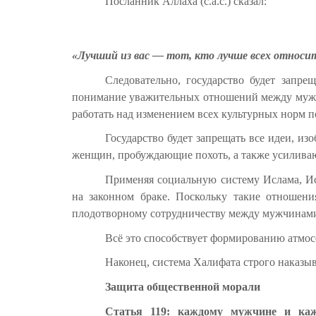
Посланник Аллаха (с.а.с.) сказал:
«Лучший из вас — тот, кто лучше всех относит
Следовательно, государство будет запр
понимание уважительных отношений между мужчи
работать над изменением всех культурных норм 
Государство будет запрещать все идеи, 
женщин, пробуждающие похоть, а также усилива
Применяя социальную систему Ислама, И
на законном браке. Поскольку такие отношени
плодотворному сотрудничеству между мужчинами
Всё это способствует формированию атмос
Наконец, система Халифата строго наказы
Защита общественной морали
Статья 119:
каждому мужчине и кажд