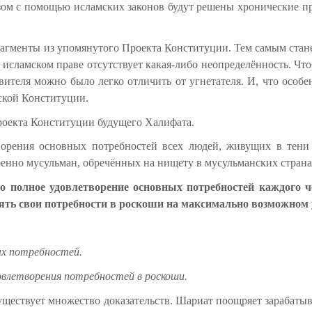
зом с помощью исламских законов будут решены хронические пр
рагменты из упомянутого Проекта Конституции. Тем самым стане
 в исламском праве отсутствует какая-либо неопределённость. Ч
вителя можно было легко отличить от угнетателя. И, что особе
ской Конституции.
роекта Конституции будущего Халифата.
ворения основных потребностей всех людей, живущих в тени
нно мусульман, обречённых на нищету в мусульманских страна
о полное удовлетворение основных потребностей каждого 
ять свои потребности в роскоши на максимально возможном 
ых потребностей.
влетворения потребностей в роскоши.
существует множество доказательств. Шариат поощряет зарабатыва