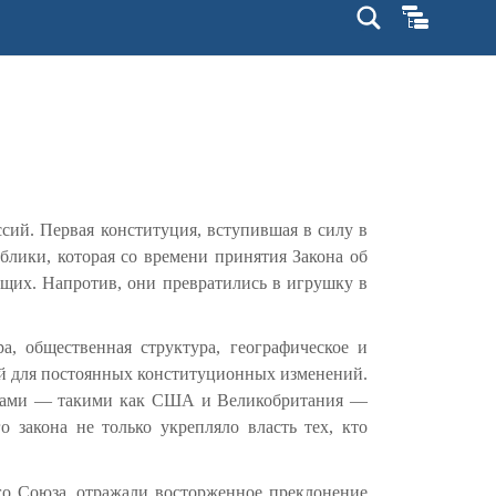
сий. Первая конституция, вступившая в силу в
блики, которая со времени принятия Закона об
ущих. Напротив, они превратились в игрушку в
а, общественная структура, географическое и
ей для постоянных конституционных изменений.
жавами — такими как США и Великобритания —
закона не только укрепляло власть тех, кто
ого Союза, отражали восторженное преклонение