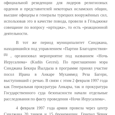
официальной резиденции для лидеров религиозных
орденов и представителей некоторых исламских общин,
высшие офицеры и генералы турецких вооружённых сил,
использовав это в качестве повода, провели в Гёльджюке
совещание по вопросу «иртиджа», то есть «реакционной
деятельности.
В тот же период муниципалитет Синджана,
находившийся под управлением «Партии Благоденствия»
[5]
, организовал мероприятие под названием «Ночь
Иерусалима» (Kudüs Gecesi). По приглашению мэра
Синджана Бекира Йылдыза в программе принял участие
посол Ирана в Анкаре Мухаммед Реза Багери,
выступивший с речью. В связи с этим 2 февраля 1997 года
как Генеральная прокуратура Анкары, так и прокуратура
Государственного суда безопасности начали отдельные
расследования по факту проведения «Ночи Иерусалима».
4 февраля 1997 года армия провела через центр
Синджана 20 танков и 15 бронемашин. Генерал Чевик