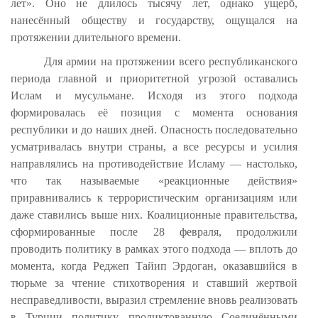
лет». Оно не длилось тысячу лет, однако ущерб,
нанесённый обществу и государству, ощущался на
протяжении длительного времени.
Для армии на протяжении всего республиканского
периода главной и приоритетной угрозой оставались
Ислам и мусульмане. Исходя из этого подхода
формировалась её позиция с момента основания
республики и до наших дней. Опасность последовательно
усматривалась внутри страны, а все ресурсы и усилия
направлялись на противодействие Исламу — настолько,
что так называемые «реакционные действия»
приравнивались к террористическим организациям или
даже ставились выше них. Коалиционные правительства,
сформированные после 28 февраля, продолжили
проводить политику в рамках этого подхода — вплоть до
момента, когда Реджеп Тайип Эрдоган, оказавшийся в
тюрьме за чтение стихотворения и ставший жертвой
несправедливости, выразил стремление вновь реализовать
в Турции политику, продиктованную Соединёнными