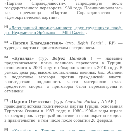
«Партию Справедливости», запрещённую после
государственного переворота 1980 года. Позиционировалась
как преемница «Партии Справедливости» и
«Демократической партии».
[4]
«Легендарный премьер-министр, друг трудящихся, проф.
д-р Неджметтин Эрбакан» — Milli Gazete
.
[5]
«Партия Благоденствия»
(тур.
Refah Partisi
, RP) —
турецкая партия с происламским настроением.
[6]
«Кувалда»
(тур.
Balyoz Harekâtı
) — название
предполагаемого плана военного переворота в Турции,
относимого к 2003 году и обнародованного в 2010 году. В
рамках дела ряд высокопоставленных военных был обвинён
в подготовке заговора против гражданской власти;
впоследствии подлинность части материалов стала
предметом споров, а приговоры были пересмотрены и
отменены.
[7]
«Партия Отечества»
(тур.
Anavatan Partisi
,
ANAP
)
—
правоцентристская политическая партия Турции, основанная
Тургутом Озалом в 1983 году; в 1980–1990-е годы играла
ключевую роль в турецкой политике и неоднократно входила
в правительство, в том числе после событий 28 февраля.
[8]
«Халифат в Турции со дня его упразднения по