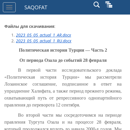
SAQOFAT
Toggle
navigation
Файлы для скачивания
:
2023_05_05_actual_1_AR.docx
2023_05_05_actual_1_RU.docx
Политическая история Турции — Часть 2
От периода Озала до событий 28 февраля
В первой части исследовательского доклада
«Политическая история Турции» мы рассмотрели
Лозаннское соглашение, подписанное в ответ на
упразднение Халифата, а также период прежнего режима,
охватывающий путь от репрессивного однопартийного
правления до переворота 12 сентября.
Во второй части мы сосредоточимся на периоде
правления Тургута Озала и на процессе 28 февраля,
который продолжался вплоть до начала 2000-х годов. Мы