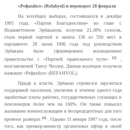
«Рефахйол» (Refahyol) и переворот 28 февраля
На всеобщих выборах, состоявшихся в декабре
1995 года, «Партия Благоденствия» во главе с
Неджметтином Эрбаканом, получив 21,38% голосов,
стала первой партией и заняла 158 из 550 мест в
парламенте. 28 июня 1996 года под руководством
Эрбакана было сформировано коалиционное
[3]
правительство с «Партией правильного пути»
,
возглавляемой Тансу Чиллер. Данная коалиция получила
название «Рефахйол» (REFAHYOL).
Придя к власти, Эрбакан стремился заручиться
поддержкой населения, увеличив в течение одного года
заработные платы рабочих, государственных служащих и
пенсионеров более чем на 100%. Он также повысил
жалование военнослужащим в беспрецедентных для того
[4]
времени размерах
. Однако 11 января 1997 года, после
того, как премьер-министр организовал ифтар в своей