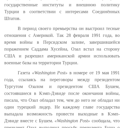
государственные институты и внешнюю политику
Турции в соответствии с интересами Соединённых
Штатов.
В период своего премьерства он выстроил тесные
отношения с Америкой. Так 28 февраля 1991 года, во
время войны в Персидском заливе, завершившейся
поражением Саддама Хусейна, Озал встал на сторону
США и разрешил американской армии использовать
военные базы на территории Турции.
Газета
«Washington Post»
в номере от 19 мая 1991
года, ссылаясь на переговоры между президентом
Тургутом Озалом и президентом США Бушем,
состоявшиеся в Кэмп-Дэвиде после окончания войны,
писала, что Озал обладал тем, чем до него не обладал ни
один турецкий лидер. Не каждому главе государства
выпадала возможность провести выходные в Кэмп-
Дэвиде вместе с Бушем.
«Washington Post»
сообщала, что
президент Озал выполнил просьбу президента Буша о