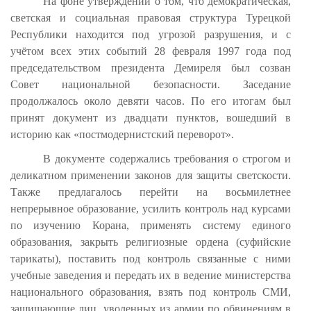
На фоне утверждений о том, что демократическая,
светская и социальная правовая структура Турецкой
Республики находится под угрозой разрушения, и с
учётом всех этих событий 28 февраля 1997 года под
председательством президента Демиреля был созван
Совет национальной безопасности. Заседание
продолжалось около девяти часов. По его итогам был
принят документ из двадцати пунктов, вошедший в
историю как «постмодернистский переворот».
В документе содержались требования о строгом и
деликатном применении законов для защиты светскости.
Также предлагалось перейти на восьмилетнее
непрерывное образование, усилить контроль над курсами
по изучению Корана, применять систему единого
образования, закрыть религиозные ордена (суфийские
тарикаты), поставить под контроль связанные с ними
учебные заведения и передать их в ведение министерства
национального образования, взять под контроль СМИ,
защищающие лиц, уволенных из армии по обвинениям в