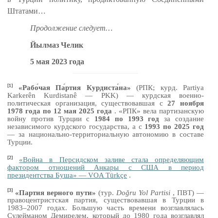
Штатами…
Продолжение следует…
Йылмаз Челик
5 мая 2023 года
[1]
«Рабо́чая Па́ртия Курдиста́на»
(РПК; курд. Partiya
Karkerên Kurdistanê — PKK) — курдская военно-
политическая организация, существовавшая с
27 ноября
1978 года по 12 мая 2025 года
. «РПК» вела партизанскую
войну против Турции с
1984 по 1993 год
за создание
независимого курдского государства, а с
1993 по 2025 год
— за национально-территориальную автономию в составе
Турции.
[2]
«Война в Персидском заливе стала определяющим
фактором отношений Анкары с США в период
президентства Буша» — VOA Türkçe
.
[3]
«Партия верного пути»
(тур.
Doğru Yol Partisi
, ПВТ) —
правоцентристская партия, существовавшая в Турции в
1983–2007 годах. Большую часть времени возглавлялась
Сулейманом Демирелем, который до 1980 года возглавлял